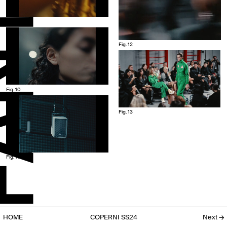
Fig. 9
Fig. 12
Fig. 10
Fig. 13
Fig. 11
HOME
COPERNI SS24
Next
→